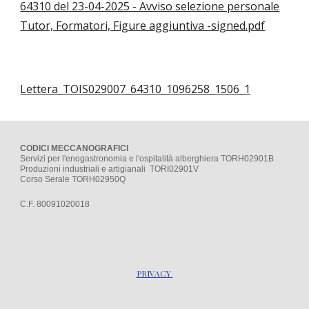
64310 del 23-04-2025 - Avviso selezione personale
Tutor, Formatori, Figure aggiuntiva -signed.pdf
Lettera_TOIS029007_64310_1096258_1506_1
CODICI MECCANOGRAFICI
Servizi per l'enogastronomia e l'ospitalità alberghiera TORH02901B
Produzioni industriali e artigianali TORI02901V
Corso Serale TORH02950Q
C.F. 80091020018
PRIVACY