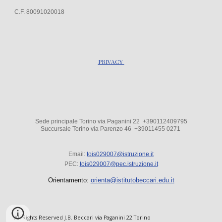
C.F. 80091020018
PRIVACY
Sede principale Torino via Paganini 22 +390112409795
Succursale Torino via Parenzo 4
6
+39
011455 0271
Email:
tois029007@istruzione.it
PEC:
tois029007@pec.istruzione.it
Orientamento:
orienta@istitutobeccari.edu.it
All Rights Reserved J.B. Beccari via Paganini 22 Torino