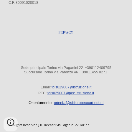
C.F. 80091020018
PRIVACY
Sede principale Torino via Paganini 22 +390112409795
Succursale Torino via Parenzo 4
6
+39
011455 0271
Email:
tois029007@istruzione.it
PEC:
tois029007@pec.istruzione.it
Orientamento:
orienta@istitutobeccari.edu.it
All Rights Reserved J.B. Beccari via Paganini 22 Torino