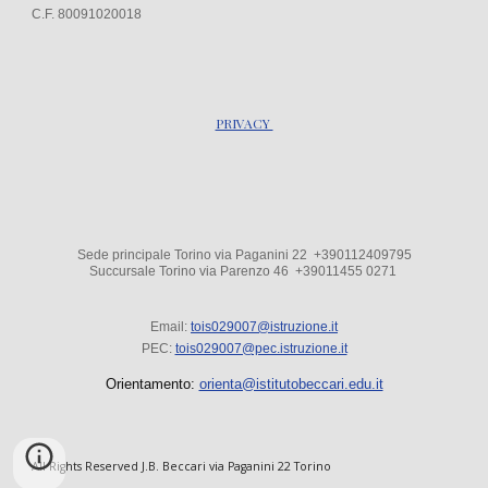
C.F. 80091020018
PRIVACY
Sede principale Torino via Paganini 22 +390112409795
Succursale Torino via Parenzo 4
6
+39
011455 0271
Email:
tois029007@istruzione.it
PEC:
tois029007@pec.istruzione.it
Orientamento:
orienta@istitutobeccari.edu.it
All Rights Reserved J.B. Beccari via Paganini 22 Torino