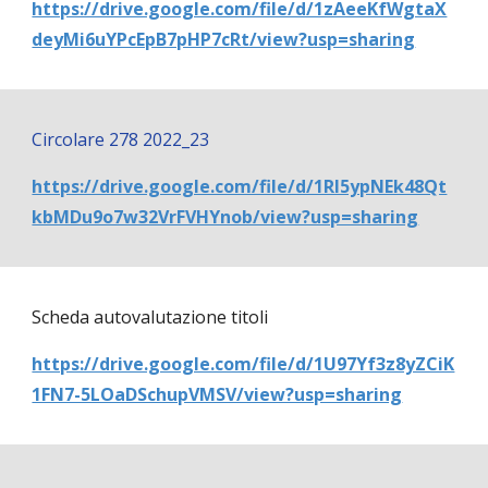
https://drive.google.com/file/d/1zAeeKfWgtaX
deyMi6uYPcEpB7pHP7cRt/view?usp=sharing
Circolare 278 2022_23
https://drive.google.com/file/d/1Rl5ypNEk48Qt
kbMDu9o7w32VrFVHYnob/view?usp=sharing
Scheda autovalutazione titoli
https://drive.google.com/file/d/1U97Yf3z8yZCiK
1FN7-5LOaDSchupVMSV/view?usp=sharing