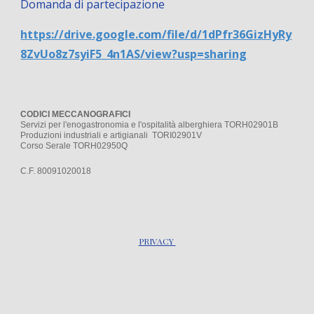
Domanda di partecipazione
https://drive.google.com/file/d/1dPfr36GizHyRy
8ZvUo8z7syiF5_4n1AS/view?usp=sharing
CODICI MECCANOGRAFICI
Servizi per l'enogastronomia e l'ospitalità alberghiera TORH02901B
Produzioni industriali e artigianali TORI02901V
Corso Serale TORH02950Q
C.F. 80091020018
PRIVACY