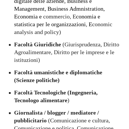
digitale delle aziende, Business e
Management, Business Admnistration,
Economia e
commercio,
E
conomia e
statistica per le organizzazioni
,
E
conomic
analysis and policy
)
Facoltà Giuridiche
(
Giurisprudenza, Diritto
Agroalimentare, Diritto per le imprese e le
istituzioni
)
Facoltà umanistiche e diplomatiche
(Scienze politiche)
Facoltà Tecnologiche (Ingegneria,
Tecnologo alimentare
)
Giornalista / blogger / mediatore /
pubblicitario
(Comunicazione e cultura,
Comunicazione e
politica,
Comunicazione