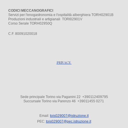
CODICI MECCANOGRAFICI
Servizi per l'enogastronomia e l'ospitalità alberghiera TORH02901B
Produzioni industriali e artigianali TORI02901V
Corso Serale TORH02950Q
C.F. 80091020018
PRIVACY
Sede principale Torino via Paganini 22 +390112409795
Succursale Torino via Parenzo 4
6
+39
011455 0271
Email:
tois029007@istruzione.it
PEC:
tois029007@pec.istruzione.it