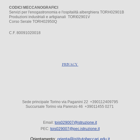
CODICI MECCANOGRAFICI
Servizi per l'enogastronomia e l'ospitalità alberghiera TORH02901B
Produzioni industriali e artigianali TORI02901V
Corso Serale TORH02950Q
C.F. 80091020018
PRIVACY
Sede principale Torino via Paganini 22 +390112409795
Succursale Torino via Parenzo 4
6
+39
011455 0271
Email:
tois029007@istruzione.it
PEC:
tois029007@pec.istruzione.it
Orientamento:
orienta@istitutobeccari.edu.it