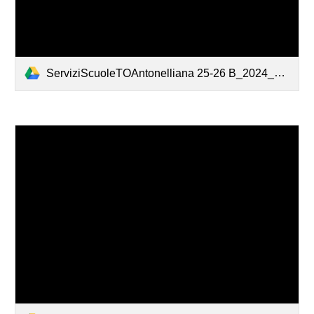
ServiziScuoleTOAntonelliana 25-26 B_2024_05_3139658_2_e4647797dd12.pdf