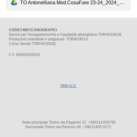
TO Antonelliana Mod.CosaFare 23-24_2024_05_3139658_2_e4647797dded.pdf
CODICI MECCANOGRAFICI
Servizi per l'enogastronomia e l'ospitalità alberghiera TORH02901B
Produzioni industriali e artigianali TORI02901V
Corso Serale TORH02950Q
C.F. 80091020018
PRIVACY
Sede principale Torino via Paganini 22 +390112409795
Succursale Torino via Parenzo 4
6
+39
011455 0271