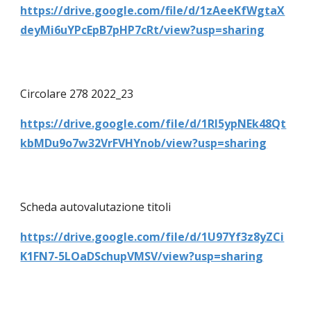
https://drive.google.com/file/d/1zAeeKfWgtaX
deyMi6uYPcEpB7pHP7cRt/view?usp=sharing
Circolare 278 2022_23
https://drive.google.com/file/d/1Rl5ypNEk48Qt
kbMDu9o7w32VrFVHYnob/view?usp=sharing
Scheda autovalutazione titoli
https://drive.google.com/file/d/1U97Yf3z8yZCi
K1FN7-5LOaDSchupVMSV/view?usp=sharing