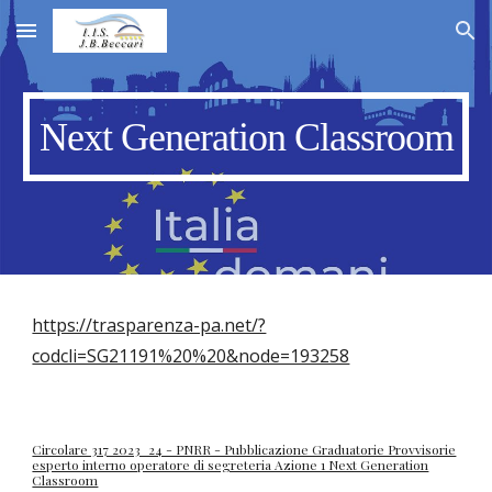
Skip to main content
Skip to navigation
Next Generation Classroom
https://trasparenza-pa.net/?
codcli=SG21191%20%20&node=193258
Circolare 317 2023_24 - PNRR - Pubblicazione Graduatorie Provvisorie
esperto interno operatore di segreteria Azione 1 Next Generation
Classroom