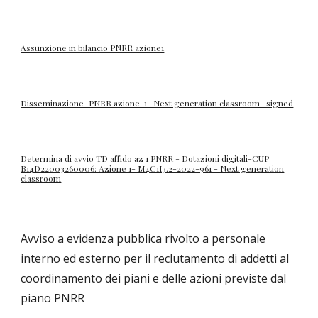
Assunzione in bilancio PNRR azione1
Disseminazione_PNRR azione 1 -Next generation classroom -signed
Determina di avvio TD affido az 1 PNRR - Dotazioni digitali-CUP
B14D22003260006: Azione 1- M4C1I3.2-2022-961 - Next generation
classroom
Avviso a evidenza pubblica rivolto a personale
interno ed esterno per il reclutamento di addetti al
coordinamento dei piani e delle azioni previste dal
piano PNRR