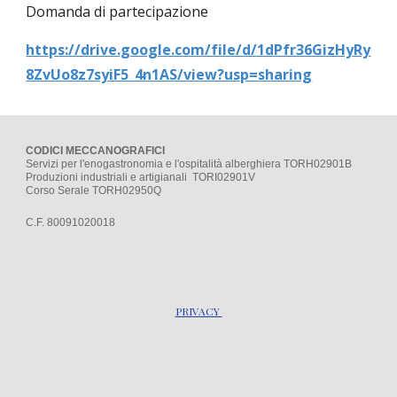
Domanda di partecipazione
https://drive.google.com/file/d/1dPfr36GizHyRy
8ZvUo8z7syiF5_4n1AS/view?usp=sharing
CODICI MECCANOGRAFICI
Servizi per l'enogastronomia e l'ospitalità alberghiera TORH02901B
Produzioni industriali e artigianali TORI02901V
Corso Serale TORH02950Q
C.F. 80091020018
PRIVACY