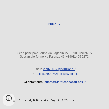
PRIVACY
Sede principale Torino via Paganini 22 +390112409795
Succursale Torino via Parenzo 4
6
+39
011455 0271
Email:
tois029007@istruzione.it
PEC:
tois029007@pec.istruzione.it
Orientamento:
orienta@istitutobeccari.edu.it
All Rights Reserved J.B. Beccari via Paganini 22 Torino