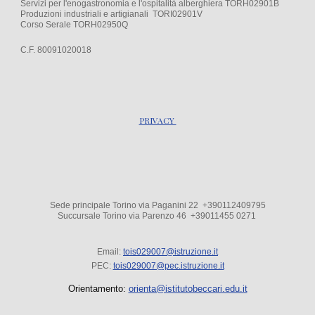
Servizi per l'enogastronomia e l'ospitalità alberghiera TORH02901B
Produzioni industriali e artigianali TORI02901V
Corso Serale TORH02950Q
C.F. 80091020018
PRIVACY
Sede principale Torino via Paganini 22 +390112409795
Succursale Torino via Parenzo 4
6
+39
011455 0271
Email:
tois029007@istruzione.it
PEC:
tois029007@pec.istruzione.it
Orientamento:
orienta@istitutobeccari.edu.it