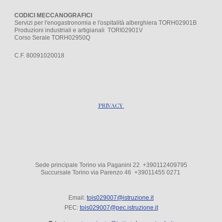
CODICI MECCANOGRAFICI
Servizi per l'enogastronomia e l'ospitalità alberghiera TORH02901B
Produzioni industriali e artigianali TORI02901V
Corso Serale TORH02950Q
C.F. 80091020018
PRIVACY
Sede principale Torino via Paganini 22 +390112409795
Succursale Torino via Parenzo 4
6
+39
011455 0271
Email:
tois029007@istruzione.it
PEC:
tois029007@pec.istruzione.it