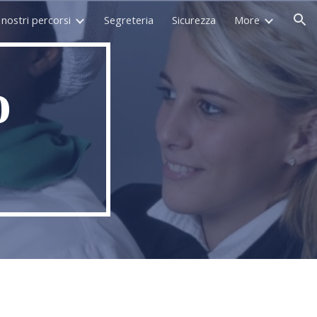
I nostri percorsi
Segreteria
Sicurezza
More
ion
o