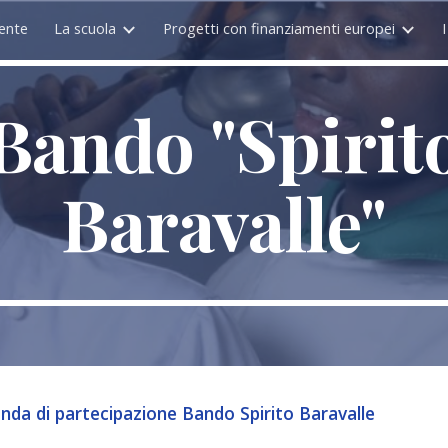
ente
La scuola
Progetti con finanziamenti europei
ip to main content
Skip to navigat
Bando "Spirit
Baravalle"
da di partecipazione Bando Spirito Baravalle